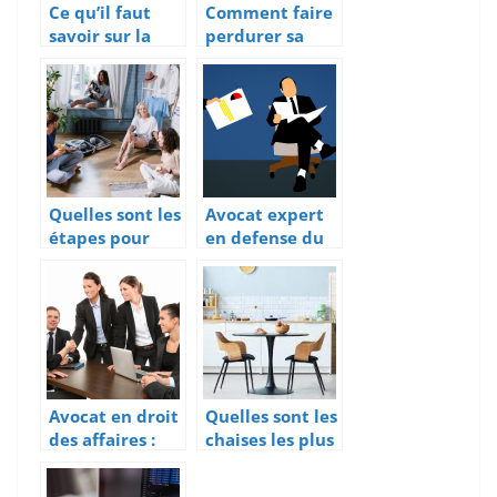
Ce qu’il faut
Comment faire
savoir sur la
perdurer sa
gestion
plateforme ?
d’entreprise
Quelles sont les
Avocat expert
étapes pour
en defense du
aider mon
salarie :
enfant à choisir
comment
un bon
choisir un
logement pour
expert fiable
ses études
universitaires ?
Avocat en droit
Quelles sont les
des affaires :
chaises les plus
bonnes raisons
pratiques a
d’y recourir
utiliser ?