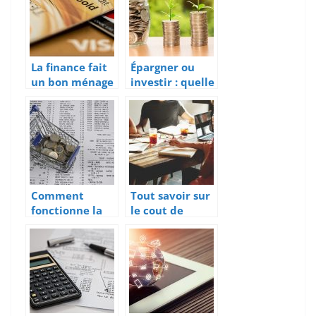
La finance fait
Épargner ou
un bon ménage
investir : quelle
avec
est la meilleure
l’économie
option ?
Comment
Tout savoir sur
fonctionne la
le cout de
procédure de
creation d’une
recouvrement
micro-
de créances ?
entreprise