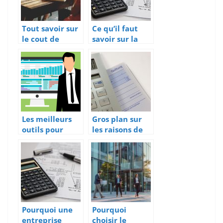
Tout savoir sur
Ce qu’il faut
le cout de
savoir sur la
creation d’une
gestion
micro-
d’entreprise
entreprise
Les meilleurs
Gros plan sur
outils pour
les raisons de
suivre
contacter une
l’evolution de
société
son patrimoine
spécialisée en
recouvrement
Pourquoi une
Pourquoi
entreprise
choisir le