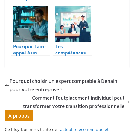
devra-t-elle
cabinet
externaliser sa
d’expertise
comptabilité ?
comptable à
Mérignac pour
votre
entreprise ?
Pourquoi faire
Les
appel à un
compétences
développeur
essentielles
web freelance
d’un manager
pour vos
de transition
projets IT ?
pour une
Pourquoi choisir un expert comptable à Denain
gestion réussie
pour votre entreprise ?
des ressources
humaines
Comment l’outplacement individuel peut
transformer votre transition professionnelle
A propos
Ce blog business traite de
l’actualité économique et