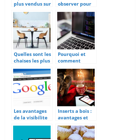
plus vendus sur
observer pour
Internet
choisir un bijou
en diamant
Quelles sont les
Pourquoi et
chaises les plus
comment
pratiques a
choisir un
utiliser ?
prestataire
informatique ?
Les avantages
Inserts a bois :
de la visibilite
avantages et
en ligne pour
conseils a
les entreprises
suivre lors du
choix