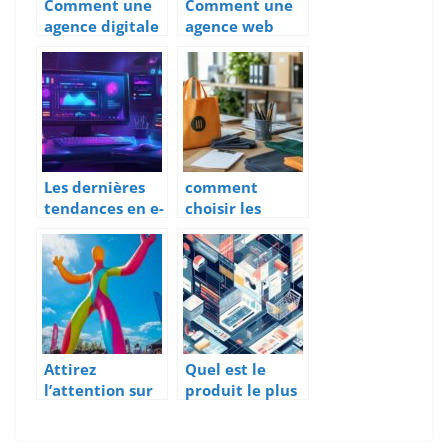
Comment une
Comment une
investissement
agence digitale
agence web
comme Agenxia
améliore la
gère vos
conversion
campagnes de
grâce à l’A/B
publicité en
testing
ligne
Les dernières
comment
tendances en e-
choisir les
commerce et
textiles
outils web
promotionnels
innovants
parfaits pour
votre
entreprise
Attirez
Quel est le
l’attention sur
produit le plus
vos
vendu sur le
événements
web ? L’essor