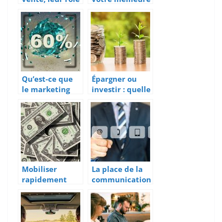
dans la
banque ?
création et le
maintien d’une
relation
durable avec
les clients
Qu’est-ce que
Épargner ou
le marketing
investir : quelle
promotionnel?
est la meilleure
option ?
Mobiliser
La place de la
rapidement
communication
des fonds pour
dans votre
mon business ?
entreprise