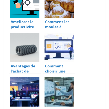
Ameliorer la
Comment les
productivite
moules à
grace au
briochettes
logiciel de
peuvent faire
gestion
passer votre
d’interventions
pâtisserie au
niveau
supérieur ?
Avantages de
Comment
l’achat de
choisir une
ressorts aupres
agence
de fabricants
spécialisée
sur mesure
facebook ads
pour
maximiser
votre retour
sur