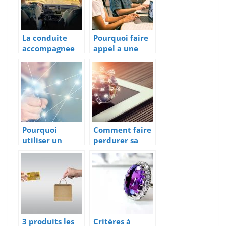
La conduite
Pourquoi faire
accompagnee
appel a une
et l’assurance
agence
auto : Que faut-
webmarketing
il connaitre ?
?
Pourquoi
Comment faire
utiliser un
perdurer sa
logiciel Mautic
plateforme ?
?
3 produits les
Critères à