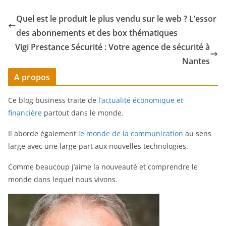
avec un
des
skydancer
abonnements
Quel est le produit le plus vendu sur le web ? L’essor
gonflable
et des box
des abonnements et des box thématiques
personnalisé
thématiques
Vigi Prestance Sécurité : Votre agence de sécurité à
Nantes
A propos
Ce blog business traite de
l’actualité économique et
financière
partout dans le monde.
Il aborde également
le monde de la communication
au sens
large avec une large part aux nouvelles technologies.
Comme beaucoup j’aime la nouveauté et comprendre le
monde dans lequel nous vivons.